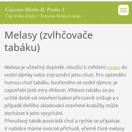
Čajovna Shisha II, Praha 3
Čaje-Vodní dýmky / Tearoom-Shisha Lounge
Melasy (zvlhčovače
tabáku)
Melasa je užitečný doplněk, sloužící k zvlhčení
do
tabáku
vodní dýmky nebo zvýraznění jeho chuti. Pro optimální
hutnou chuť tabáku, kouřeného ve vodní dýmce, je
zapotřebí jisté míry vlhkosti. Vlhkost tabáku se po
určité době od otevření balení přirozeně snižuje a v
případě delšího skladování otevřené krabičky může
docházet k jeho vysychání.
Přesušený tabák postrádá chuť a rychle se připaluje.
V nabídce máme ovocné příchutě, včetně čisté melasy