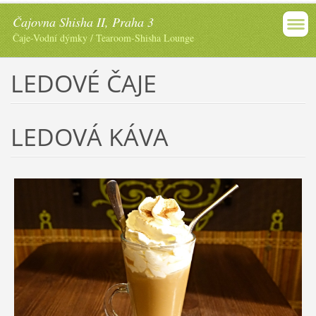
Čajovna Shisha II, Praha 3
Čaje-Vodní dýmky / Tearoom-Shisha Lounge
LEDOVÉ ČAJE
LEDOVÁ KÁVA