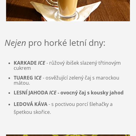
Nejen
pro horké letní dny:
KARKADE
ICE
- růžový ibišek slazený třtinovým
cukrem
TUAREG I
CE
- osvěžující zelený čaj s marockou
mátou.
LESNÍ JAHODA
ICE
- ovocný čaj s kousky jahod
LEDOVÁ KÁVA
- s poctivou porcí šlehačky a
špetkou skořice.