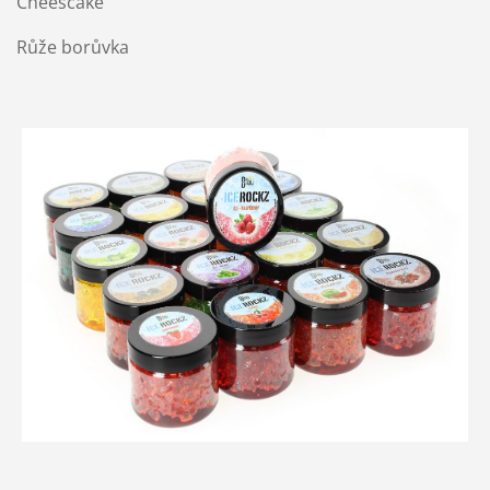
Cheescake
Růže borůvka