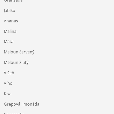
Jablko
Ananas
Malina
Máta
Meloun červený
Meloun žlutý
Višeň
Víno
Kiwi
Grepová limonáda