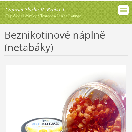
Čajovna Shisha II, Praha 3
Čaje-Vodní dýmky / Tearoom-Shisha Lounge
Beznikotinové náplně
(netabáky)