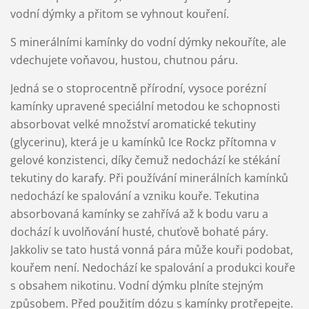
vodní dýmky a přitom se vyhnout kouření.
S minerálními kamínky do vodní dýmky nekouříte, ale
vdechujete voňavou, hustou, chutnou páru.
Jedná se o stoprocentně přírodní, vysoce porézní
kamínky upravené speciální metodou ke schopnosti
absorbovat velké množství aromatické tekutiny
(glycerinu), která je u kamínků Ice Rockz přítomna v
gelové konzistenci, díky čemuž nedochází ke stékání
tekutiny do karafy. Při používání minerálních kamínků
nedochází ke spalování a vzniku kouře. Tekutina
absorbovaná kamínky se zahřívá až k bodu varu a
dochází k uvolňování husté, chuťově bohaté páry.
Jakkoliv se tato hustá vonná pára může kouři podobat,
kouřem není. Nedochází ke spalování a produkci kouře
s obsahem nikotinu. Vodní dýmku plníte stejným
způsobem. Před použitím dózu s kamínky protřepejte.