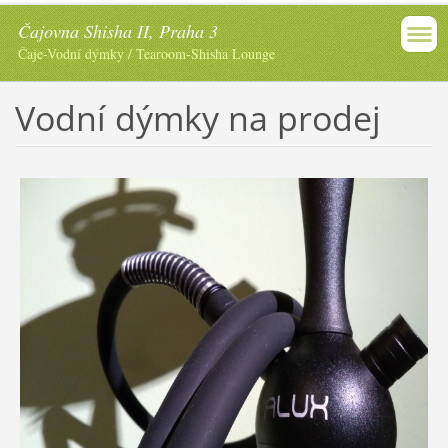
Čajovna Shisha II, Praha 3
Čaje-Vodní dýmky / Tearoom-Shisha Lounge
Vodní dýmky na prodej