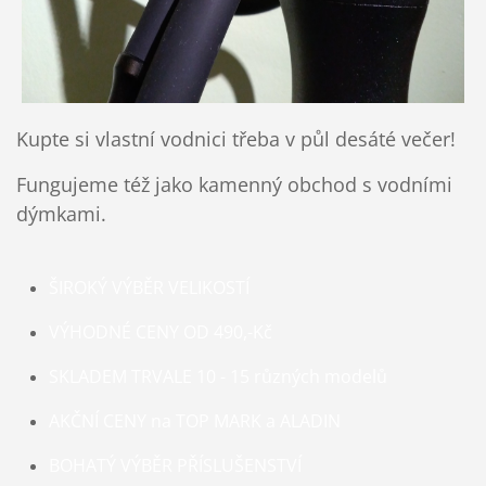
Kupte si vlastní vodnici třeba v půl desáté večer!
Fungujeme též jako kamenný obchod s vodními
dýmkami.
ŠIROKÝ VÝBĚR VELIKOSTÍ
VÝHODNÉ CENY OD 490,-Kč
SKLADEM TRVALE 10 - 15 různých modelů
AKČNÍ CENY na TOP MARK a ALADIN
BOHATÝ VÝBĚR PŘÍSLUŠENSTVÍ