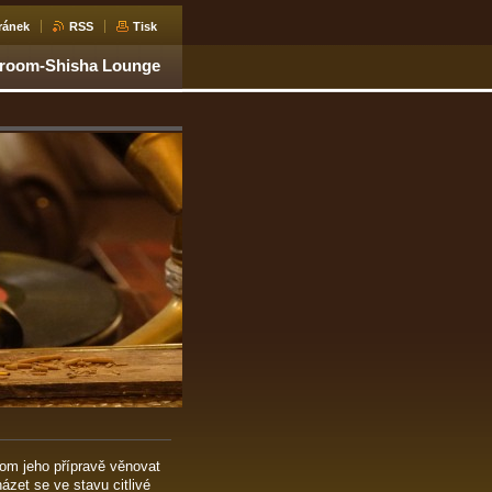
ránek
RSS
Tisk
aroom-Shisha Lounge
hom jeho přípravě věnovat
zet se ve stavu citlivé