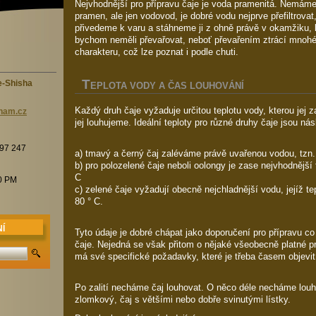
Nejvhodnější pro přípravu čaje je voda pramenitá. Nemáme-
pramen, ale jen vodovod, je dobré vodu nejprve přefiltrovat
přivedeme k varu a stáhneme ji z ohně právě v okamžiku, 
bychom neměli převařovat, neboť převařením ztrácí mnoh
charakteru, což lze poznat i podle chuti.
T
e-Shisha
EPLOTA VODY A ČAS LOUHOVÁNÍ
Každý druh čaje vyžaduje určitou teplotu vody, kterou jej 
nam.c
z
jej louhujeme. Ideální teploty pro různé druhy čaje jsou nás
197 247
a) tmavý a černý čaj zaléváme právě uvařenou vodou, tzn
b) pro polozelené čaje neboli oolongy je zase nejvhodnější
C
00 PM
c) zelené čaje vyžadují obecně nejchladnější vodu, jejíž t
80 ° C.
Í
Tyto údaje je dobré chápat jako doporučení pro přípravu c
čaje. Nejedná se však přitom o nějaké všeobecně platné pr
má své specifické požadavky, které je třeba časem objevit
Po zalití necháme čaj louhovat. O něco déle necháme louho
zlomkový, čaj s většími nebo dobře svinutými lístky.