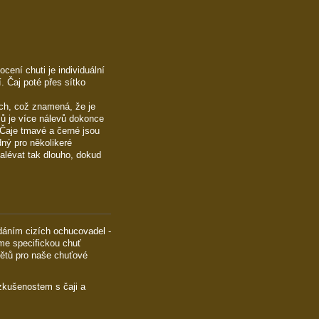
cení chuti je individuální
. Čaj poté přes sítko
ých, což znamená, že je
ů je více nálevů dokonce
 Čaje tmavé a černé jsou
ný pro několikeré
alévat tak dlouho, dokud
dáním cizích ochucovadel -
íme specifickou chuť
nětů pro naše chuťové
 zkušenostem s čaji a