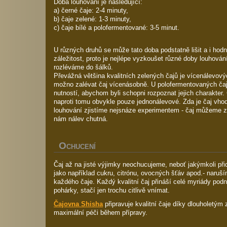
Doba louhování je následující:
a) černé čaje: 2-4 minuty,
b) čaje zelené: 1-3 minuty,
c) čaje bílé a polofermentované: 3-5 minut.
U různých druhů se může tato doba podstatně lišit a i hodno
záležitost, proto je nejlépe vyzkoušet různé doby louhování
rozléváme do šálků.
Převážná většina kvalitních zelených čajů je vícenálevov
možno zalévat čaj vícenásobně. U polofermentovaných čaj
nutností, abychom byli schopni rozpoznat jejich charakter.
naproti tomu obvykle pouze jednonálevové. Zda je čaj vhod
louhování zjistíme nejsnáze experimentem - čaj můžeme z
nám nálev chutná.
O
CHUCENÍ
Čaj až na jisté výjimky neochucujeme, neboť jakýmkoli při
jako například cukru, citrónu, ovocných šťáv apod.- naruš
každého čaje. Každý kvalitní čaj přináší celé myriády pod
pohárky, stačí jen trochu citlivě vnímat.
Čajovna Shisha
připravuje kvalitní čaje díky dlouholetým
maximální péči během přípravy.