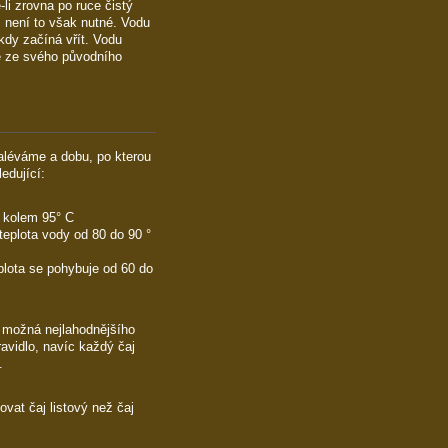
li zrovna po ruce čistý
, není to však nutné. Vodu
kdy začíná vřít. Vodu
é ze svého původního
zaléváme a dobu, po kterou
ledující:
. kolem 95° C
 teplota vody od 80 do 90 °
eplota se pohybuje od 60 do
o možná nejlahodnějšího
avidlo, navíc každý čaj
.
vat čaj listový než čaj