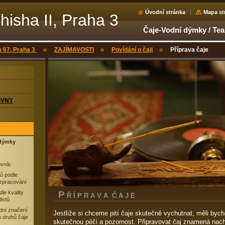
Úvodní stránka
Mapa st
hisha II, Praha 3
Čaje-Vodní dýmky / Te
a 67, Praha 3
ZAJÍMAVOSTI
Povídání o čaji
Příprava čaje
OVNY
 dýmky
ovník
ů podle
zpracování
le kvality
P
Ř Í P R A V A Č A J E
listů
dní značení
Jestliže si chceme pití čaje skutečně vychutnat, měli byc
 druhů čaje
skutečnou péči a pozornost. Připravovat čaj znamená nachá