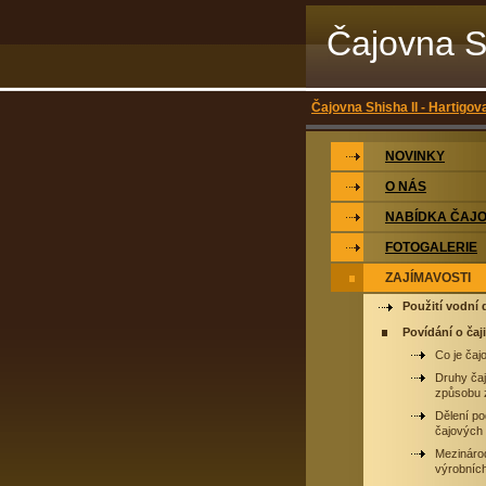
Čajovna S
Čajovna Shisha II - Hartigov
NOVINKY
O NÁS
NABÍDKA ČAJ
FOTOGALERIE
ZAJÍMAVOSTI
Použití vodní
Povídání o čaji
Co je čaj
Druhy čaj
způsobu 
Dělení pod
čajových 
Mezináro
výrobních