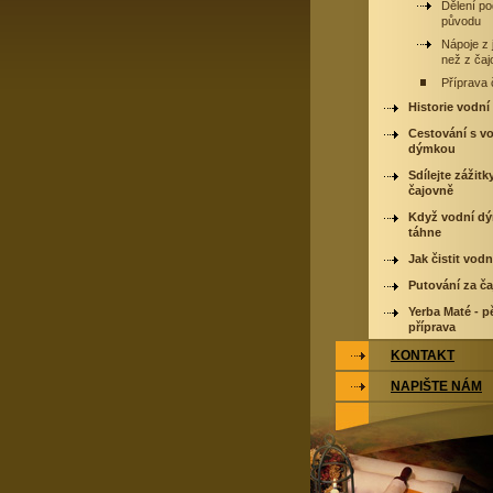
Dělení p
původu
Nápoje z j
než z čaj
Příprava 
Historie vodn
Cestování s v
dýmkou
Sdílejte zážitk
čajovně
Když vodní d
táhne
Jak čistit vod
Putování za č
Yerba Maté - p
příprava
KONTAKT
NAPIŠTE NÁM