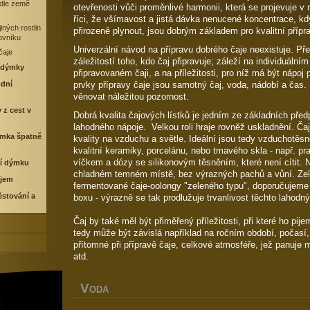
odle země
otevřenosti vůči proměnlivé harmonii, která se projevuje v
říci, že všímavost a jistá dávka nenucené koncentrace, kd
iných rostlin
přirozeně plynout, jsou dobrým základem pro kvalitní příp
ovníku
Univerzální návod na přípravu dobrého čaje neexistuje. Př
čaje
záležitostí toho, kdo čaj připravuje; záleží na individuáln
í dýmky
připravovaném čaji, a na příležitosti, pro níž má být nápoj
odní
prvky přípravy čaje jsou samotný čaj, voda, nádobí a čas.
věnovat náležitou pozornost.
y z cest v
Dobrá kvalita čajových lístků je jedním ze základních před
lahodného nápoje. Velkou roli hraje rovněž uskladnění. Čaj 
ýmka špatně
kvality na vzduchu a světle. Ideální jsou tedy vzduchotěs
kvalitní keramiky, porcelánu, nebo tmavého skla - např. 
víčkem a dózy se silikonovým těsněním, které není cítit.
ní dýmku
chladném temném místě, bez výrazných pachů a vůní. Ze
ajem
fermentované čaje-oolongy "zeleného typu", doporučujeme
ěstování a
boxu - výrazně se tak prodlužuje trvanlivost těchto lahodný
Č
aj by také měl být přiměřený příležitosti, při které ho pij
tedy může být závislá například na ročním období, počasí,
přítomné při přípravě čaje, celkové atmosféře, jež panuje
atd.
V
ODA