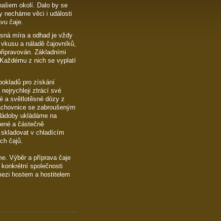
 našem okolí. Dalo by se
y necháme věci i události
ravu čaje.
esná míra a odhad je vždy
ím vkusu a náladě čajovníků,
 připravován. Základními
 Každému z nich se vyplatí
pokladů pro získání
nejrychleji ztrácí své
né a světlotěsné dózy z
prachovnice se zabroušeným
 Nádoby ukládáme na
lené a částečně
 skladovat v chladícím
ch čajů.
eme. Výběr a příprava čaje
 konkrétní společnosti
 mezi hostem a hostitelem