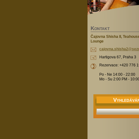
K
ONTAKT
Čajovna Shisha II, Teahous
Lounge
cajovna.
shisha2@
sez
Hartigova 67, Praha 3
Rezervace: +420 776 
Po - Ne 14:00 - 22:00
Mo - Su 2:00 PM - 10:
V
YHLEDÁVÁN