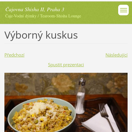
Čajovna Shisha II, Praha 3
Čaje-Vodní dýmky / Tearoom-Shisha Lounge
Výborný kuskus
Předchozí
Následující
Spustit prezentaci