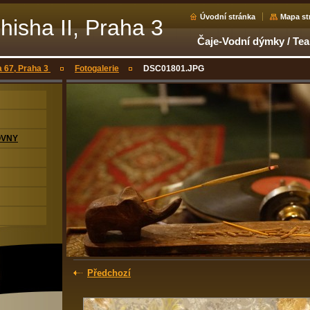
Úvodní stránka
Mapa st
hisha II, Praha 3
Čaje-Vodní dýmky / Te
a 67, Praha 3
Fotogalerie
DSC01801.JPG
OVNY
Předchozí