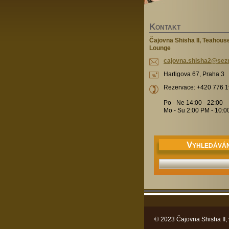
K
ONTAKT
Čajovna Shisha II, Teahous
Lounge
cajovna.
shisha2@
sez
Hartigova 67, Praha 3
Rezervace: +420 776 
Po - Ne 14:00 - 22:00
Mo - Su 2:00 PM - 10:
V
YHLEDÁVÁN
© 2023 Čajovna Shisha II,