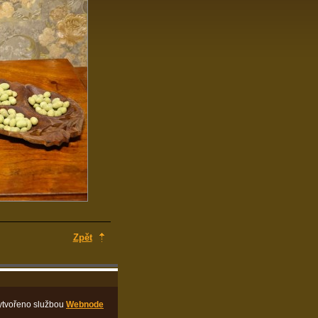
Zpět
ytvořeno službou
Webnode