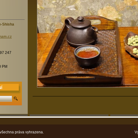
e-Shisha
nam.c
z
197 247
00 PM
Í
 všechna práva vyhrazena.
V