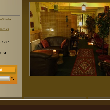
e-Shisha
nam.c
z
197 247
00 PM
Í