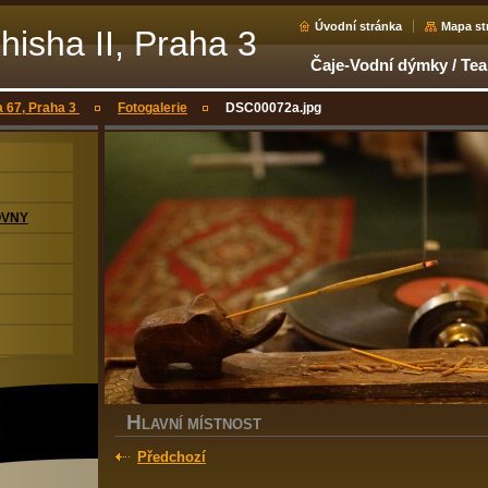
Úvodní stránka
Mapa st
hisha II, Praha 3
Čaje-Vodní dýmky / Te
a 67, Praha 3
Fotogalerie
DSC00072a.jpg
OVNY
H
LAVNÍ MÍSTNOST
Předchozí